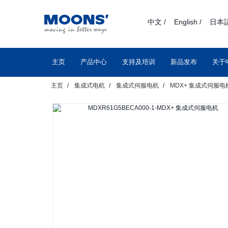
text.skipToContent
text.skipToNavigation
中文 /
English /
日本語
主页
产品中心
支持及培训
新品发布
关于
主页
集成式电机
集成式伺服电机
MDX+ 集成式伺服电