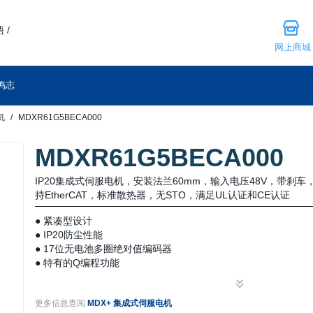
 /
网上商城
鸣志
机
MDXR61G5BECA000
MDXR61G5BECA000
IP20集成式伺服电机，安装法兰60mm，输入电压48V，带刹
持EtherCAT，标准散热器，无STO，满足UL认证和CE认证
● 紧凑型设计
● IP20防尘性能
● 17位无电池多圈绝对值编码器
● 特有的Q编程功能
● 简单易用的伺服调试
● 工业现场总线控制
更多信息查阅
MDX+ 集成式伺服电机