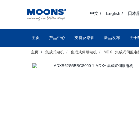
text.skipToContent
text.skipToNavigation
中文 /
English /
日本語
主页
产品中心
支持及培训
新品发布
关于
主页
集成式电机
集成式伺服电机
MDX+ 集成式伺服电