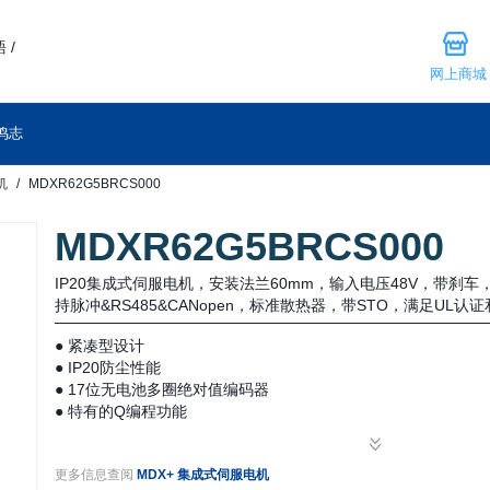
 /
网上商城
鸣志
机
MDXR62G5BRCS000
MDXR62G5BRCS000
IP20集成式伺服电机，安装法兰60mm，输入电压48V，带刹
持脉冲&RS485&CANopen，标准散热器，带STO，满足UL认证
● 紧凑型设计
● IP20防尘性能
● 17位无电池多圈绝对值编码器
● 特有的Q编程功能
● 简单易用的伺服调试
● 工业现场总线控制
更多信息查阅
MDX+ 集成式伺服电机