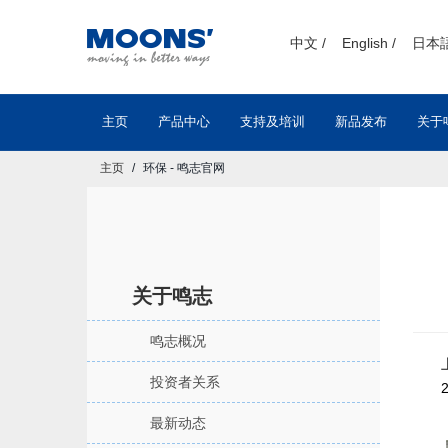
text.skipToContent
text.skipToNavigation
中文 /
English /
日本語
主页
产品中心
支持及培训
新品发布
关于
主页
环保 - 鸣志官网
关于鸣志
鸣志概况
上海
投资者关系
20
最新动态