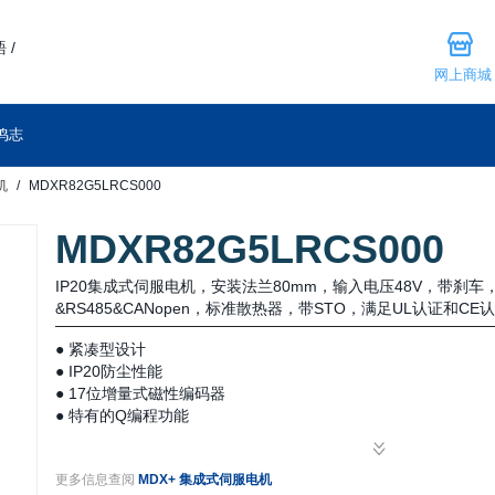
 /
网上商城
鸣志
机
MDXR82G5LRCS000
MDXR82G5LRCS000
IP20集成式伺服电机，安装法兰80mm，输入电压48V，带刹
&RS485&CANopen，标准散热器，带STO，满足UL认证和CE
● 紧凑型设计
● IP20防尘性能
● 17位增量式磁性编码器
● 特有的Q编程功能
● 简单易用的伺服调试
● 工业现场总线控制
更多信息查阅
MDX+ 集成式伺服电机