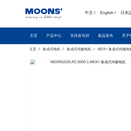
text.skipToContent
text.skipToNavigation
中文 /
English /
日本語
主页
产品中心
支持及培训
新品发布
关于
主页
集成式电机
集成式伺服电机
MDX+ 集成式伺服电