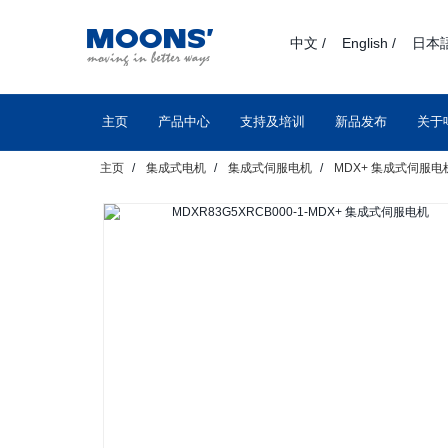
text.skipToContent
text.skipToNavigation
中文 /
English /
日本語
主页
产品中心
支持及培训
新品发布
关于
主页
集成式电机
集成式伺服电机
MDX+ 集成式伺服电