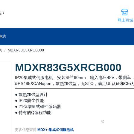
 /
网上商城
鸣志
机
MDXR83G5XRCB000
MDXR83G5XRCB000
IP20集成式伺服电机，安装法兰80mm，输入电压48V，带刹
&RS485&CANopen，散热加强型，无STO，满足UL认证和CE
● 散热加强型设计
● IP20防尘性能
● 21位增量式磁性编码器
● 特有的Q编程功能
● 简单易用的伺服调试
● 工业现场总线控制
更多信息查阅
MDX+ 集成式伺服电机