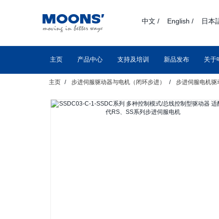
text.skipToContent
text.skipToNavigation
中文 /
English /
日本語
主页
产品中心
支持及培训
新品发布
关于
主页
步进伺服驱动器与电机（闭环步进）
步进伺服电机驱