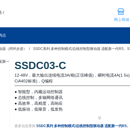
 /
网上商城
鸣志
动器（闭环步进）
SSDC系列 多种控制模式/总线控制型驱动器 适配新一代RS、
SSDC03-C
12-48V，最大输出连续电流3A/相(正弦峰值)，瞬时电流4A(1.5s
CiA402标准)，Q编程
● 智能型，内藏运动控制器
● 总线控制，多轴网络通讯
● 高效率，高精度，高响应
● 低振动，低噪音，低发热
● 小体积，大力矩，长寿命
● 闭环控制，伺服算法完美融入步进系统
更多信息查阅
SSDC系列 多种控制模式/总线控制型驱动器 适配新一代RS