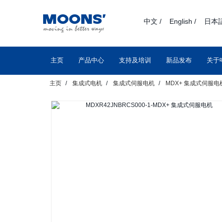
text.skipToContent
text.skipToNavigation
中文 /
English /
日本語
主页
产品中心
支持及培训
新品发布
关于
主页
集成式电机
集成式伺服电机
MDX+ 集成式伺服电