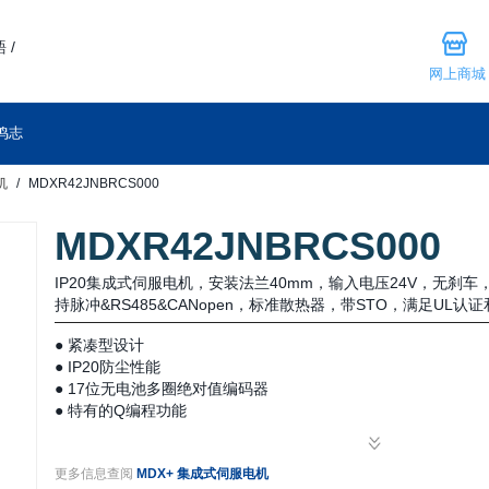
 /
网上商城
鸣志
机
MDXR42JNBRCS000
MDXR42JNBRCS000
IP20集成式伺服电机，安装法兰40mm，输入电压24V，无刹
持脉冲&RS485&CANopen，标准散热器，带STO，满足UL认证
● 紧凑型设计
● IP20防尘性能
● 17位无电池多圈绝对值编码器
● 特有的Q编程功能
● 简单易用的伺服调试
● 工业现场总线控制
更多信息查阅
MDX+ 集成式伺服电机