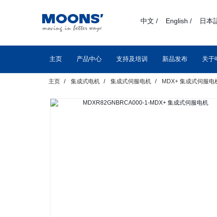
text.skipToContent
text.skipToNavigation
中文 /
English /
日本語
主页
产品中心
支持及培训
新品发布
关于
主页
集成式电机
集成式伺服电机
MDX+ 集成式伺服电