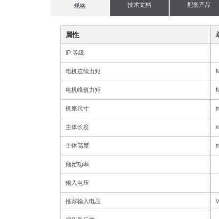
技术文档
配套产品
current
规格
tab:
属性
IP 等级
电机连续力矩
电机峰值力矩
机座尺寸
主体长度
主体高度
额定功率
输入电压
推荐输入电压