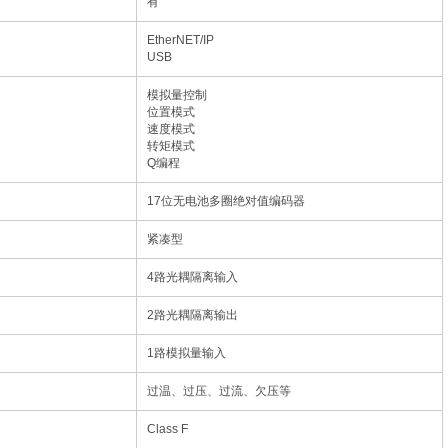
有
EtherNET/IP
USB
模拟量控制
位置模式
速度模式
转矩模式
Q编程
17位无电池多圈绝对值编码器
紧凑型
4路光耦隔离输入
2路光耦隔离输出
1路模拟量输入
过温、过压、过流、欠压等
Class F