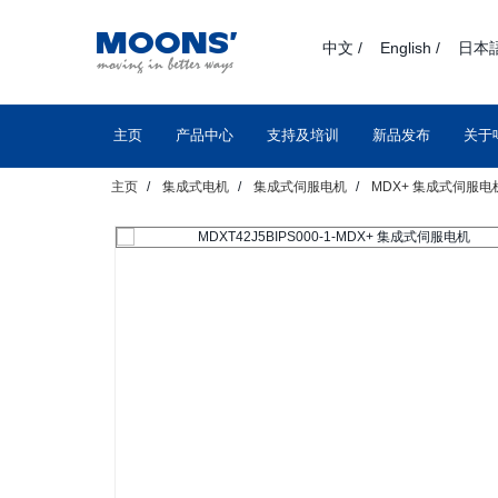
text.skipToContent
text.skipToNavigation
中文 /
English /
日本語
主页
产品中心
支持及培训
新品发布
关于
主页
集成式电机
集成式伺服电机
MDX+ 集成式伺服电