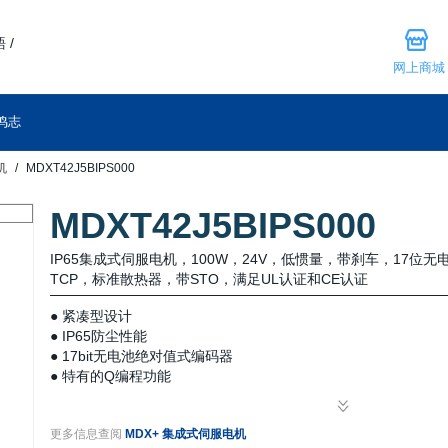
 /
网上商城
鸣志
机
MDXT42J5BIPS000
MDXT42J5BIPS000
IP65集成式伺服电机，100W，24V，低惯量，带刹车，17位无电池
TCP，标准散热器，带STO，满足UL认证和CE认证
● 紧凑型设计
● IP65防尘性能
● 17bit无电池绝对值式编码器
● 特有的Q编程功能
● 简单易用的伺服调试
● 工业现场总线控制
更多信息查阅
MDX+ 集成式伺服电机