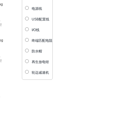
电源线
USB配置线
，
径
I/O线
终端匹配电阻
防水帽
，
径
再生放电钳
轮边减速机
)