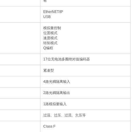
有
EtherNET/IP
USB
模拟量控制
位置模式
速度模式
转矩模式
Q编程
17位无电池多圈绝对值编码器
紧凑型
4路光耦隔离输入
2路光耦隔离输出
1路模拟量输入
过温、过压、过流、欠压等
Class F