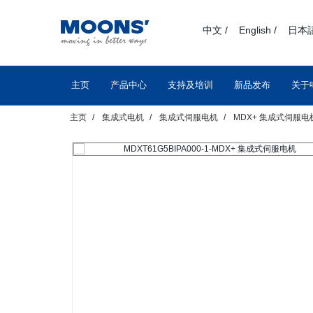
text.skipToContent
text.skipToNavigation
中文 /
English /
日本語
主页
产品中心
支持及培训
新品发布
关于
主页
集成式电机
集成式伺服电机
MDX+ 集成式伺服电