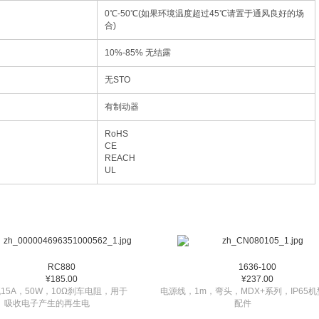
0℃-50℃(如果环境温度超过45℃请置于通风良好的场
合)
10%-85% 无结露
无STO
有制动器
RoHS
CE
REACH
UL
RC880
1636-100
¥185.00
¥237.00
15A，50W，10Ω刹车电阻，用于
电源线，1m，弯头，MDX+系列，IP65机
吸收电子产生的再生电
配件