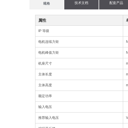
技术文档
配套产品
current
规格
tab:
属性
IP 等级
电机连续力矩
电机峰值力矩
机座尺寸
主体长度
主体高度
额定功率
输入电压
推荐输入电压