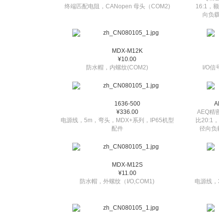
终端匹配电阻，CANopen 母头（COM2)
16:1
向负载
MDX-M12K
¥10.00
防水帽，内螺纹(COM2)
I/O
1636-500
A
¥336.00
AEQ精
电源线，5m，弯头，MDX+系列，IP65机型
比20:
配件
径向负
MDX-M12S
¥11.00
防水帽，外螺纹（I/O,COM1)
电源线，