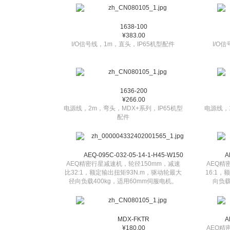
1638-100
¥383.00
I/O信号线，1m，直头，IP65机型配件
I/O
1636-200
¥266.00
电源线，2m，弯头，MDX+系列，IP65机型
电源线，
配件
AEQ-095C-032-05-14-1-H45-W150
A
AEQ精密行星减速机，轮径150mm，减速
AEQ精
比32:1，额定输出扭矩93N.m，驱动轮最大
16:1
径向负载400kg，适用60mm伺服电机。
向负载
MDX-FKTR
A
¥180.00
AEQ精