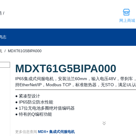
 /
网上商城
鸣志
机
MDXT61G5BIPA000
MDXT61G5BIPA000
IP65集成式伺服电机，安装法兰60mm，输入电压48V，带刹
持EtherNet/IP，Modbus TCP，标准散热器，无STO，满足U
● 紧凑型设计
● IP65防尘防水性能
● 17位无电池多圈绝对值编码器
● 特有的Q编程功能
● 简单易用的伺服调试
● 工业现场总线控制
更多信息查阅
MDX+ 集成式伺服电机