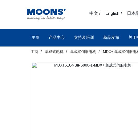
text.skipToContent
text.skipToNavigation
中文 /
English /
日本語
主页
产品中心
支持及培训
新品发布
关于
主页
集成式电机
集成式伺服电机
MDX+ 集成式伺服电