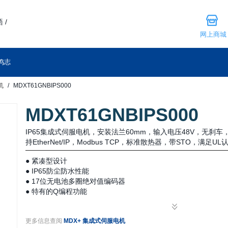
 /
网上商城
鸣志
机
MDXT61GNBIPS000
MDXT61GNBIPS000
IP65集成式伺服电机，安装法兰60mm，输入电压48V，无刹
持EtherNet/IP，Modbus TCP，标准散热器，带STO，满足U
● 紧凑型设计
● IP65防尘防水性能
● 17位无电池多圈绝对值编码器
● 特有的Q编程功能
● 简单易用的伺服调试
● 工业现场总线控制
更多信息查阅
MDX+ 集成式伺服电机