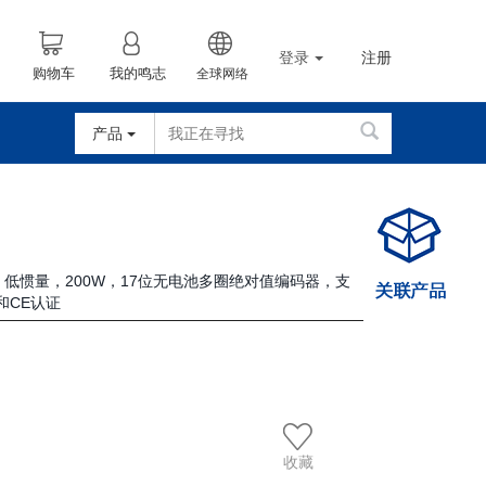
登录
注册
购物车
我的鸣志
全球网络
产品
车，低惯量，200W，17位无电池多圈绝对值编码器，支
和CE认证
收藏