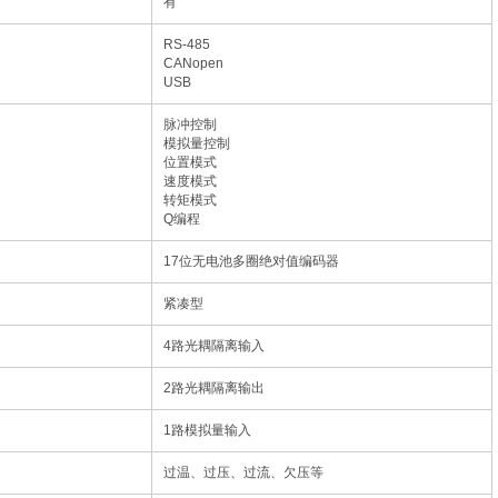
有
RS-485
CANopen
USB
脉冲控制
模拟量控制
位置模式
速度模式
转矩模式
Q编程
17位无电池多圈绝对值编码器
紧凑型
4路光耦隔离输入
2路光耦隔离输出
1路模拟量输入
过温、过压、过流、欠压等