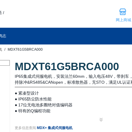
 /
网上商城
鸣志
机
MDXT61G5BRCA000
MDXT61G5BRCA000
IP65集成式伺服电机，安装法兰60mm，输入电压48V，带刹
持脉冲&RS485&CANopen，标准散热器，无STO，满足UL认证
● 紧凑型设计
● IP65防尘防水性能
● 17位无电池多圈绝对值编码器
● 特有的Q编程功能
● 简单易用的伺服调试
● 工业现场总线控制
更多信息查阅
MDX+ 集成式伺服电机