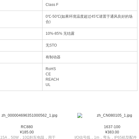
Class F
0℃-50℃(如果环境温度超过45℃请置于通风良好的场
合)
10%-85% 无结露
无STO
有制动器
RoHS
CE
REACH
UL
RC880
1637-100
¥185.00
¥383.00
15A，50W，10Ω刹车电阻，用于
I/O信号线，1m，弯头，IP65机型配件