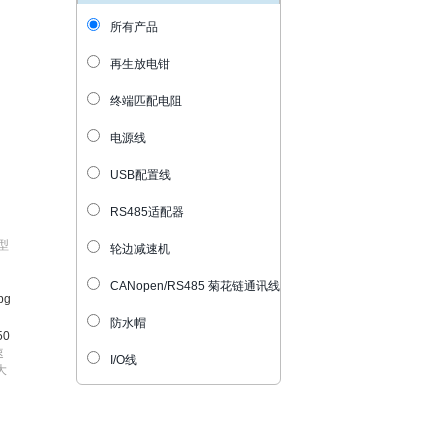
所有产品
再生放电钳
终端匹配电阻
电源线
USB配置线
RS485适配器
型
轮边减速机
CANopen/RS485 菊花链通讯线
防水帽
50
速
I/O线
大