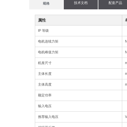
技术文档
配套产品
current
规格
tab:
属性
IP 等级
电机连续力矩
电机峰值力矩
机座尺寸
主体长度
主体高度
额定功率
输入电压
推荐输入电压