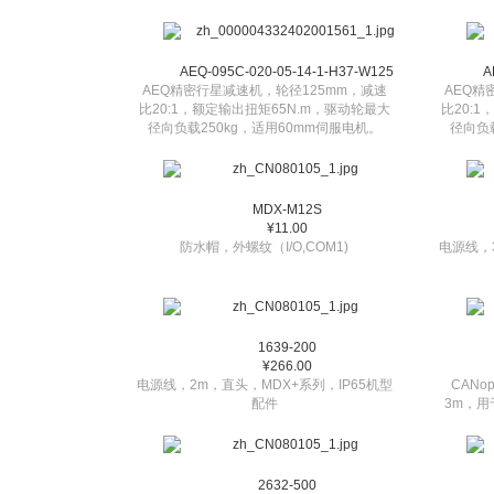
AEQ-095C-020-05-14-1-H37-W125
A
AEQ精密行星减速机，轮径125mm，减速
AEQ精
比20:1，额定输出扭矩65N.m，驱动轮最大
比20:
径向负载250kg，适用60mm伺服电机。
径向负
MDX-M12S
¥11.00
防水帽，外螺纹（I/O,COM1)
电源线，
1639-200
¥266.00
电源线，2m，直头，MDX+系列，IP65机型
CANo
配件
3m，用于
2632-500