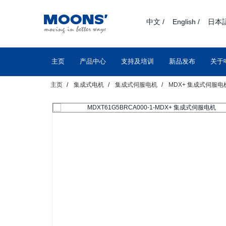
text.skipToContent
text.skipToNavigation
中文 /
English /
日本語
主页
产品中心
支持及培训
新品发布
关于
主页
集成式电机
集成式伺服电机
MDX+ 集成式伺服电