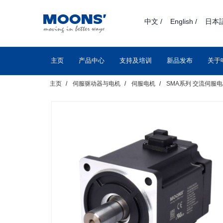
text.skipToContent
text.skipToNavigation
中文 /
English /
日本語
主页
产品中心
支持及培训
新品发布
关于
主页
伺服驱动器与电机
伺服电机
SMA系列 交流伺服