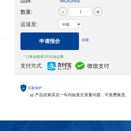
品牌:
MOONS'
-
+
数量:
运送至:
比较
申请报价
* 订单金额满100元免运费
支付方式
买家保护:
产品在购买后一年内如发生质量问题，可免费换货。