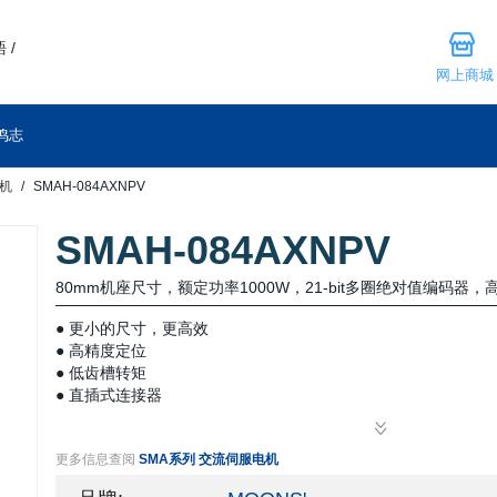
 /
网上商城
鸣志
电机
SMAH-084AXNPV
SMAH-084AXNPV
80mm机座尺寸，额定功率1000W，21-bit多圈绝对值编码器
● 更小的尺寸，更高效
● 高精度定位
● 低齿槽转矩
● 直插式连接器
● 高转速，350%过载转矩
● IP67防护等级(轴贯通部分除外)
更多信息查阅
SMA系列 交流伺服电机